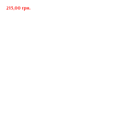
215,00
грн.
Абсент Ксента, лікер Бейліс, Лікер Де Кайпер Крем Де Кафе