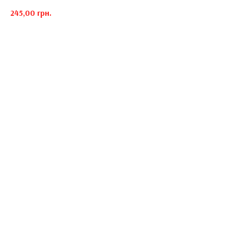
245,00
грн.
Горілка Абсолют Манго, сік Ананасовий, лимонний фреш, Просекко