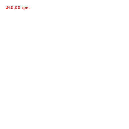
240,00
грн.
Hetman Spirit of Victory, Джек яблуко, Тонік, Фреш лимонний, Цурокий