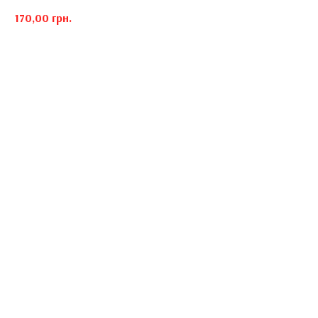
170,00
грн.
Ром Бакарді Спайсед, Кока-Кола, лайм